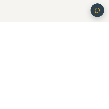
enkel energi ApS
Bryghuspladsen 8
1473 København K
CVR: 44925702
Sikker tilmelding og betalingsservice uden gebyr