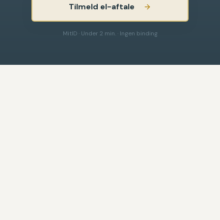
Tilmeld el-aftale
MitID · Under 2 min. · Ingen binding