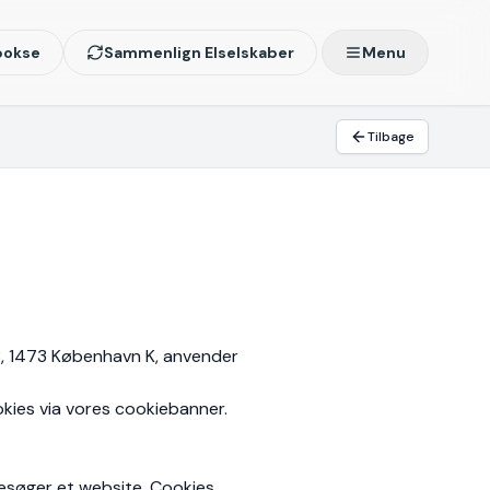
bokse
Sammenlign Elselskaber
Menu
Tilbage
8, 1473 København K, anvender
okies via vores cookiebanner.
besøger et website. Cookies