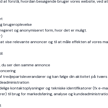
ed at forstå, hvordan besøgende bruger vores website, ved at
et
og brugeroplevelse
regeret og anonymiseret form, hvor det er muligt.
r)
at vise relevante annoncer og til at måle effekten af vores m
l:
e, du ser den samme annonce
noncering
 tredjepartsleverandører og kan følge din aktivitet på tværs 
deadministration
elige kontaktoplysninger og tekniske identifikatorer (fx e-m
orer) til brug for markedsføring, analyse og kundeadministrat
: