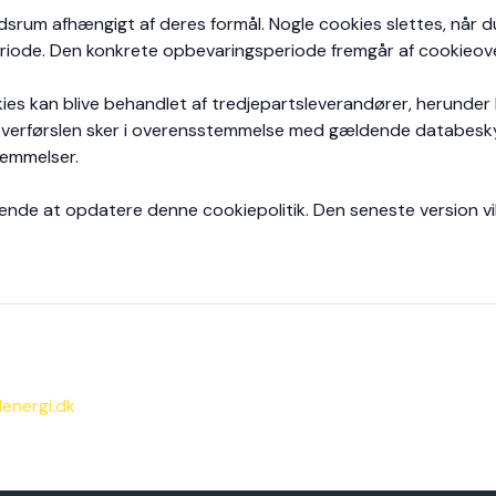
idsrum afhængigt af deres formål. Nogle cookies slettes, når d
iode. Den konkrete opbevaringsperiode fremgår af cookieove
ies kan blive behandlet af tredjepartsleverandører, herunder
at overførslen sker i overensstemmelse med gældende databesk
temmelser.
bende at opdatere denne cookiepolitik. Den seneste version vil
energi.dk