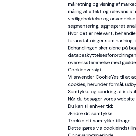
målretning og visning af marke
måling af effekt og relevans af
vedligeholdelse og anvendels
segmentering, aggregeret analy
Hvor det er relevant, behandle
foranstaltninger som hashing, 
Behandlingen sker alene på ba
databeskyttelsesforordningen. 
overensstemmelse med gælden
Cookieoversigt
Vi anvender CookieYes til at a
cookies, herunder formål, udbyd
Samtykke og ændring af indstil
Når du besøger vores website f
Du kan til enhver tid:
Ændre dit samtykke
Trække dit samtykke tilbage
Dette gøres via cookieindstilli
Opbevaringsperiode