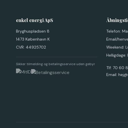
enkel energi ApS
Åbningsti
Bryghuspladsen 8
Telefon: M
1473 København K
Email/henv
CVR: 44925702
Weekend: L
Helligdage:
Sikker tilmelding og betalingsservice uden gebyr
Tlf:
70 60 
Email:
hej@