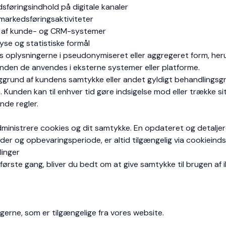
dsføringsindhold på digitale kanaler
 markedsføringsaktiviteter
e af kunde- og CRM-systemer
se og statistiske formål
s oplysningerne i pseudonymiseret eller aggregeret form, her
inden de anvendes i eksterne systemer eller platforme.
ggrund af kundens samtykke eller andet gyldigt behandlingsgr
Kunden kan til enhver tid gøre indsigelse mod eller trække sit
de regler.
dministrere cookies og dit samtykke. En opdateret og detalje
er og opbevaringsperiode, er altid tilgængelig via cookieindst
linger
ørste gang, bliver du bedt om at give samtykke til brugen af
ngerne, som er tilgængelige fra vores website.