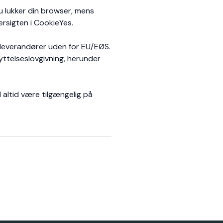
u lukker din browser, mens
rsigten i CookieYes.
 leverandører uden for EU/EØS.
yttelseslovgivning, herunder
 altid være tilgængelig på