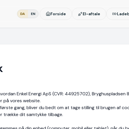
Forside
El-aftale
Lade
DA
EN
k
, hvordan Enkel Energi ApS (CVR: 44925702), Bryghuspladsen 
r på vores website.
rste gang, bliver du bedt om at tage stilling til brugen af co
er trække dit samtykke tilbage.
 gemmes på din enhed (computer, mobil eller tablet), når du 