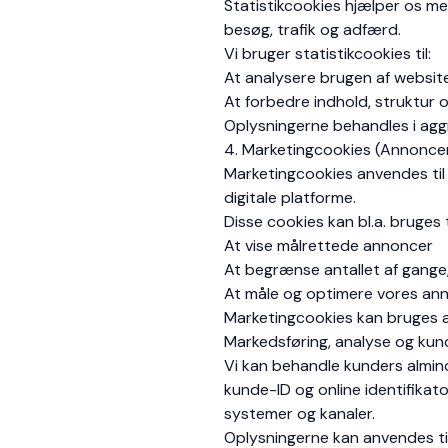
Statistikcookies hjælper os m
besøg, trafik og adfærd.
Vi bruger statistikcookies til:
At analysere brugen af websit
At forbedre indhold, struktur 
Oplysningerne behandles i agg
4. Marketingcookies (Annonce
Marketingcookies anvendes til 
digitale platforme.
Disse cookies kan bl.a. bruges ti
At vise målrettede annoncer
At begrænse antallet af gang
At måle og optimere vores an
Marketingcookies kan bruges af
Markedsføring, analyse og kun
Vi kan behandle kunders almind
kunde-ID og online identifikat
systemer og kanaler.
Oplysningerne kan anvendes til